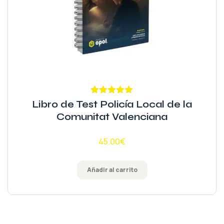
Valorado
Libro de Test Policía Local de la
con
5.00
de
Comunitat Valenciana
5
45.00
€
Añadir al carrito