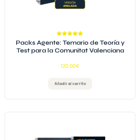
Valorado
Packs Agente: Temario de Teoría y
con
5.00
de
Test para la Comunitat Valenciana
5
120.00
€
Añadir al carrito