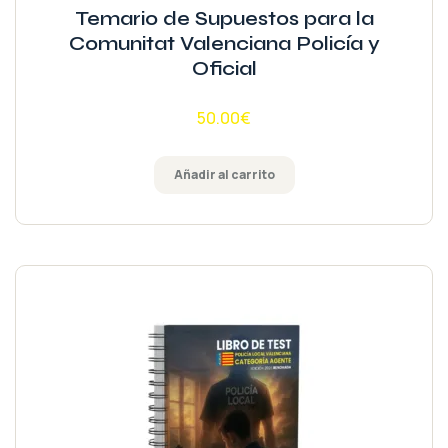
Valorado
Temario de Supuestos para la
con
5.00
de
Comunitat Valenciana Policía y
5
Oficial
50.00
€
Añadir al carrito