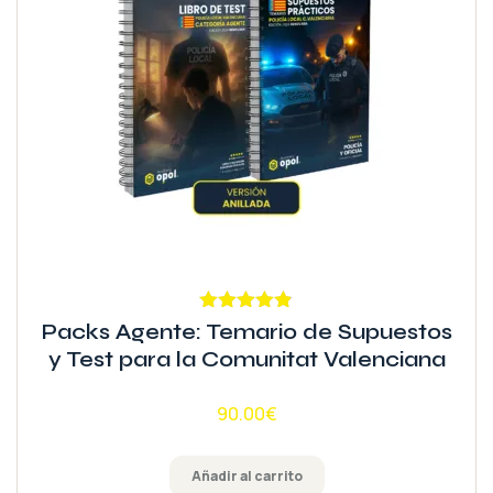
Valorado
Packs Agente: Temario de Supuestos
con
4.79
de
y Test para la Comunitat Valenciana
5
90.00
€
Añadir al carrito