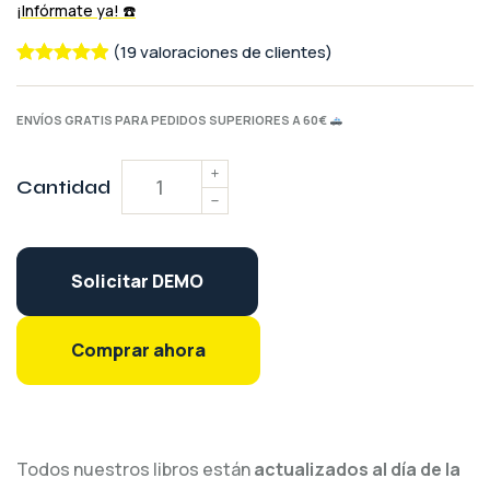
(19 valoraciones de clientes)
Valorado
19
con
4.95
de
ENVÍOS GRATIS PARA PEDIDOS SUPERIORES A 60€
5 en base
a
Cantidad
valoracione
s de
clientes
Solicitar DEMO
Comprar ahora
Todos nuestros libros están
actualizados al día de la