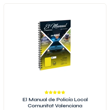
Valorado
El Manual de Policía Local
con
4.96
de
Comunitat Valenciana
5