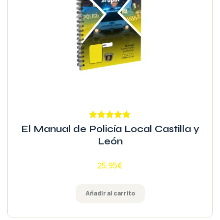
Valorado
El Manual de Policía Local Castilla y
con
4.95
de
León
5
25.95
€
Añadir al carrito