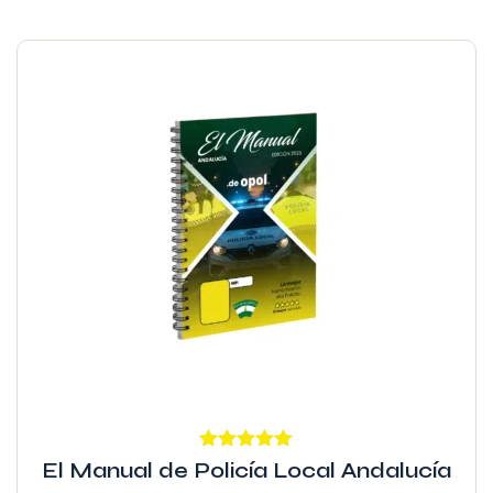
Valorado
El Manual de Policía Local Andalucía
con
4.96
de