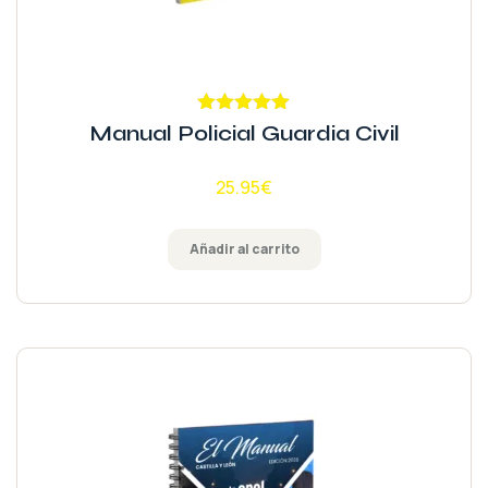
Valorado
Manual Policial Guardia Civil
con
5.00
de
5
25.95
€
Añadir al carrito