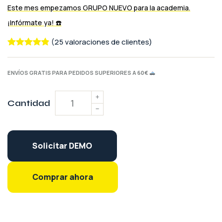
(25 valoraciones de clientes)
Valorado
25
con
4.92
de
ENVÍOS GRATIS PARA PEDIDOS SUPERIORES A 60€
5 en base
a
Cantidad
valoracione
s de
clientes
Solicitar DEMO
Comprar ahora