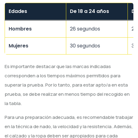
Edades
De 18 a 24 años
De
Hombres
26 segundos
29
Mujeres
30 segundos
33
Es importante destacar que las marcas indicadas
corresponden a los tiempos máximos permitidos para
superar la prueba. Por lo tanto, para estar apto/a en esta
prueba, se debe realizar en menos tiempo del recogido en
la tabla.
Para una preparación adecuada, es recomendable trabajar
en la técnica de nado, la velocidad y la resistencia. Además,
el calzado y la ropa deben ser apropiados para cada