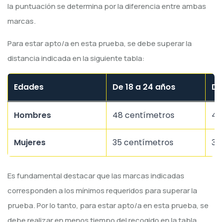
la puntuación se determina por la diferencia entre ambas
marcas.
Para estar apto/a en esta prueba, se debe superar la
distancia indicada en la siguiente tabla:
Edades
De 18 a 24 años
De
Hombres
48 centímetros
44
Mujeres
35 centímetros
33
Es fundamental destacar que las marcas indicadas
corresponden a los mínimos requeridos para superar la
prueba. Por lo tanto, para estar apto/a en esta prueba, se
debe realizar en menos tiempo del recogido en la tabla.