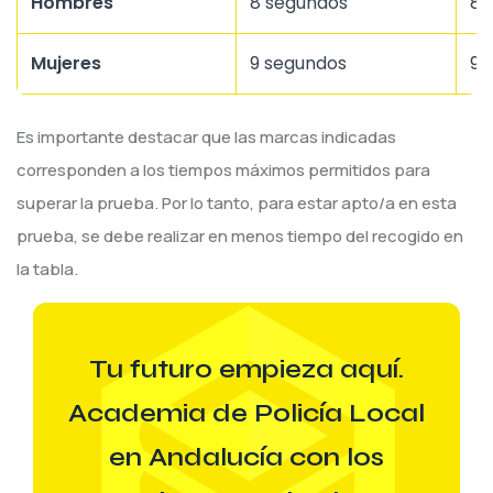
Hombres
8 segundos
8,
Mujeres
9 segundos
9,
Es importante destacar que las marcas indicadas
corresponden a los tiempos máximos permitidos para
superar la prueba. Por lo tanto, para estar apto/a en esta
prueba, se debe realizar en menos tiempo del recogido en
la tabla.
Tu futuro empieza aquí.
Academia de Policía Local
en Andalucía con los