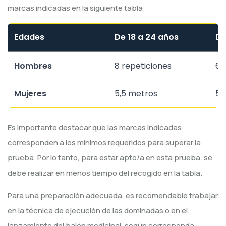
marcas indicadas en la siguiente tabla:
Edades
De 18 a 24 años
De
Hombres
8 repeticiones
6 
Mujeres
5,5 metros
5,
Es importante destacar que las marcas indicadas
corresponden a los mínimos requeridos para superar la
prueba. Por lo tanto, para estar apto/a en esta prueba, se
debe realizar en menos tiempo del recogido en la tabla.
Para una preparación adecuada, es recomendable trabajar
en la técnica de ejecución de las dominadas o en el
lanzamiento del balón medicinal, según corresponda.