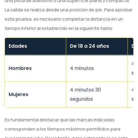
una pista de atletismo o una superficie plana y compacta.
La salida se realiza desde una posición de pie. Para aprobar
esta prueba, es necesario completar la distancia en un
tiempo inferior al establecido en la siguiente tabla:
Edades
De 18 a 24 años
De
4 
Hombres
4 minutos
se
4 minutos 30
4 
Mujeres
segundos
se
Es fundamental destacar que las marcas indicadas
corresponden a los tiempos máximos permitidos para